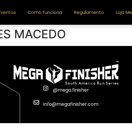
Eventos
Como Funciona
Regulamento
Loja Me
VES MACEDO
@mega.finisher
info@megafinisher.com