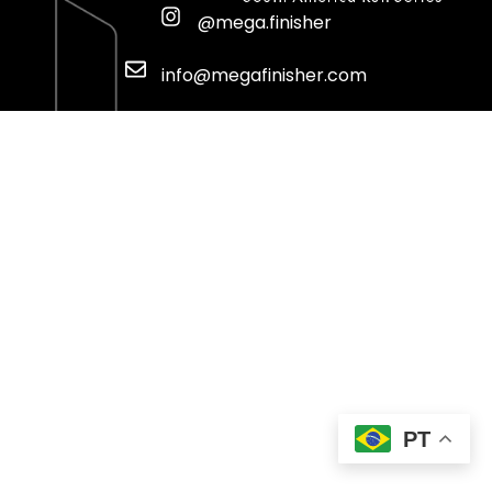
@mega.finisher
info@megafinisher.com
PT