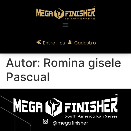
Entre
ou
Cadastro
Autor:
Romina gisele
Pascual
@mega.finisher