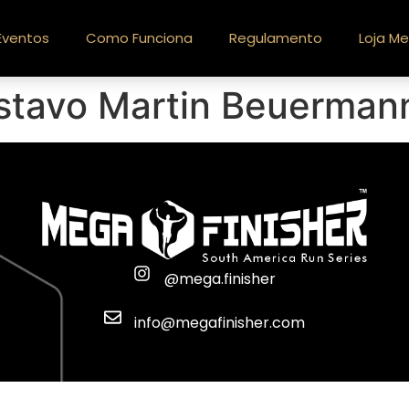
Eventos
Como Funciona
Regulamento
Loja Me
stavo Martin Beuerman
@mega.finisher
info@megafinisher.com