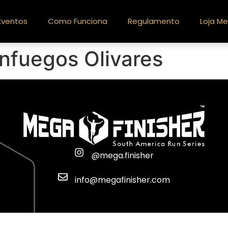
Eventos
Como Funciona
Regulamento
Loja Me
nfuegos Olivares
@mega.finisher
info@megafinisher.com