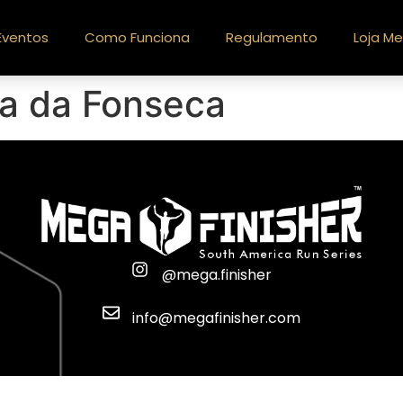
Eventos
Como Funciona
Regulamento
Loja Me
ia da Fonseca
@mega.finisher
info@megafinisher.com