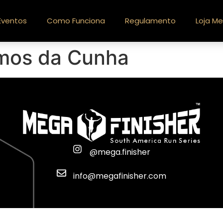
Eventos
Como Funciona
Regulamento
Loja Me
mos da Cunha
@mega.finisher
info@megafinisher.com