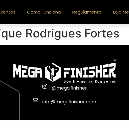
Eventos
Como Funciona
Regulamento
Loja Me
ique Rodrigues Fortes
@mega.finisher
info@megafinisher.com