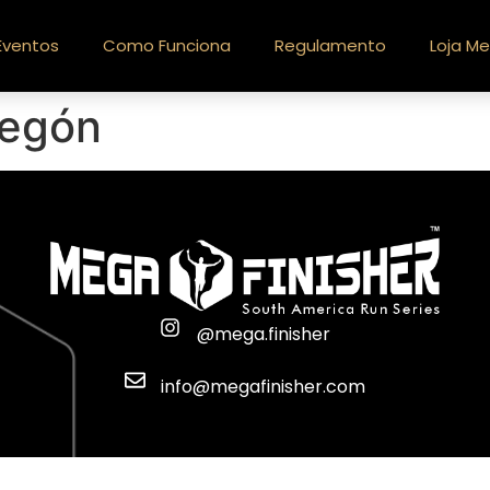
Eventos
Como Funciona
Regulamento
Loja Me
regón
@mega.finisher
info@megafinisher.com