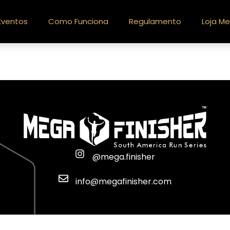
Eventos
Como Funciona
Regulamento
Loja Me
@mega.finisher
info@megafinisher.com