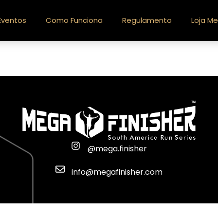
Eventos
Como Funciona
Regulamento
Loja Me
@mega.finisher
info@megafinisher.com