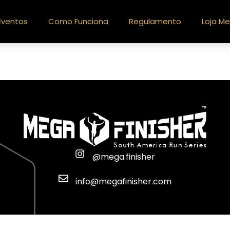
Eventos
Como Funciona
Regulamento
Loja Me
@mega.finisher
info@megafinisher.com