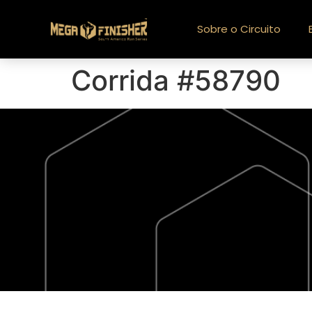
Sobre o Circuito
Corrida #58790