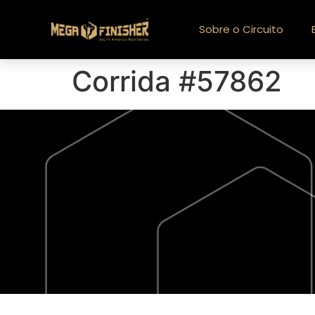
Sobre o Circuito
Corrida #57862