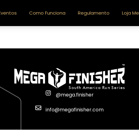
Eventos
Como Funciona
Regulamento
Loja Me
@mega.finisher
info@megafinisher.com