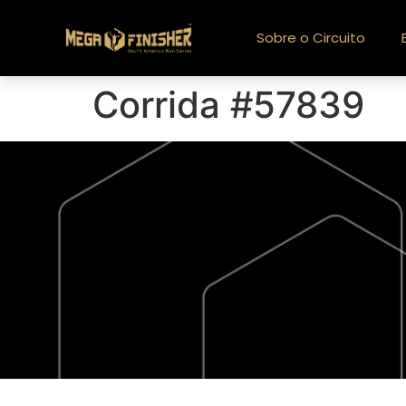
Sobre o Circuito
Corrida #57839