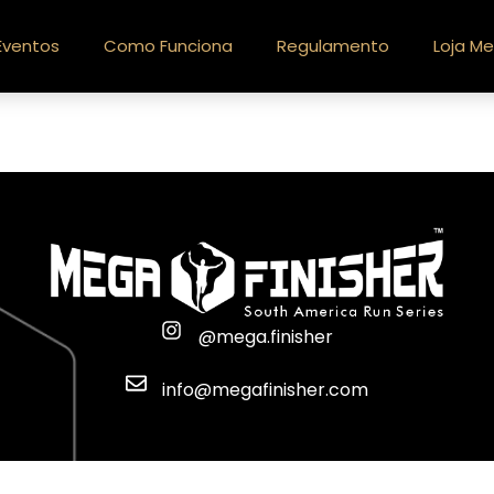
Eventos
Como Funciona
Regulamento
Loja Me
@mega.finisher
info@megafinisher.com