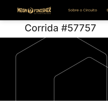
Sobre o Circuito
Corrida #57757