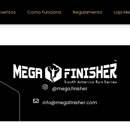
Eventos
Como Funciona
Regulamento
Loja Me
@mega.finisher
info@megafinisher.com