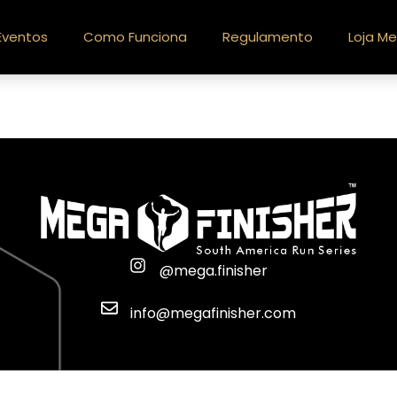
Eventos
Como Funciona
Regulamento
Loja Me
@mega.finisher
info@megafinisher.com