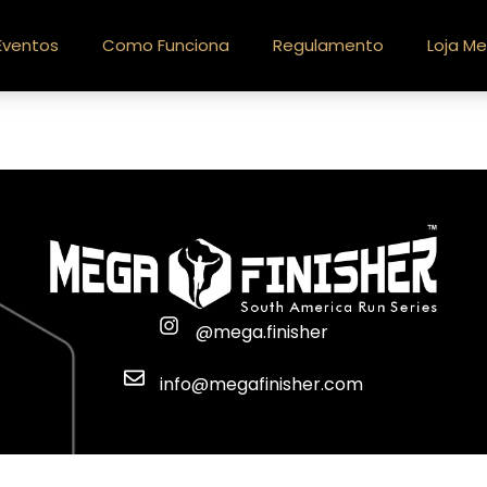
Eventos
Como Funciona
Regulamento
Loja Me
@mega.finisher
info@megafinisher.com