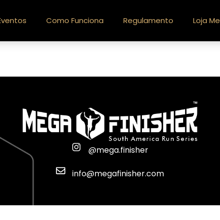
Eventos
Como Funciona
Regulamento
Loja Me
@mega.finisher
info@megafinisher.com