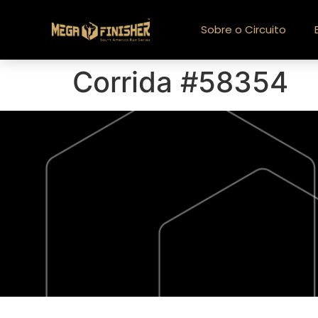
Sobre o Circuito
Corrida #58354