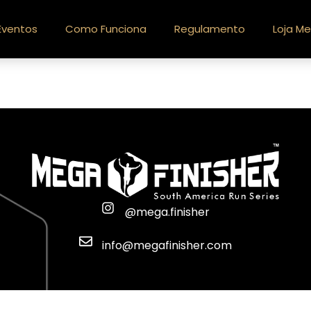
Eventos
Como Funciona
Regulamento
Loja Me
@mega.finisher
info@megafinisher.com