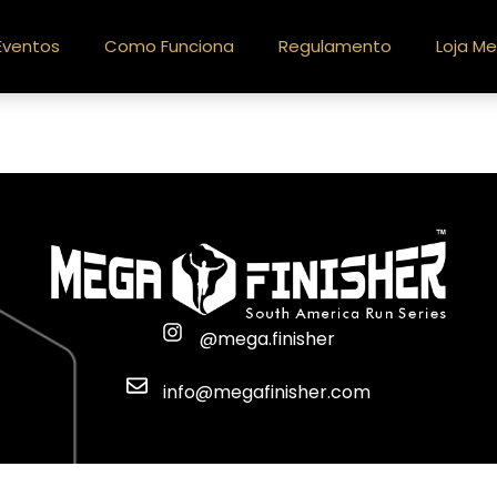
Eventos
Como Funciona
Regulamento
Loja Me
@mega.finisher
info@megafinisher.com