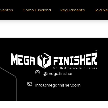
Eventos
Como Funciona
Regulamento
Loja Me
@mega.finisher
info@megafinisher.com