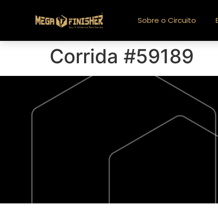
Sobre o Circuito
Corrida #59189