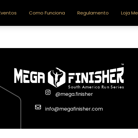
Eventos
Como Funciona
Regulamento
Loja Me
@mega.finisher
info@megafinisher.com