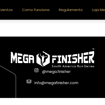
Eventos
Como Funciona
Regulamento
Loja Me
@mega.finisher
info@megafinisher.com