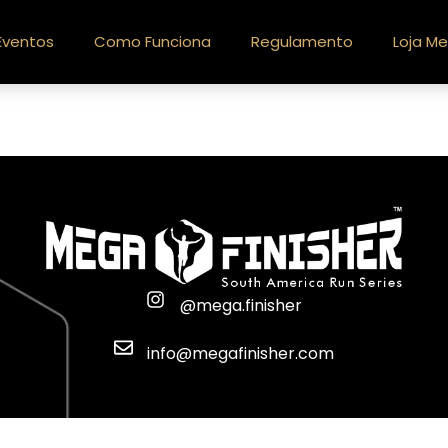
Eventos
Como Funciona
Regulamento
Loja Me
@mega.finisher
info@megafinisher.com