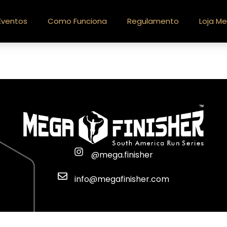
Eventos
Como Funciona
Regulamento
Loja Me
@mega.finisher
info@megafinisher.com