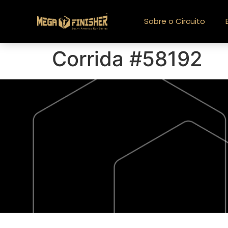
Sobre o Circuito
Corrida #58192