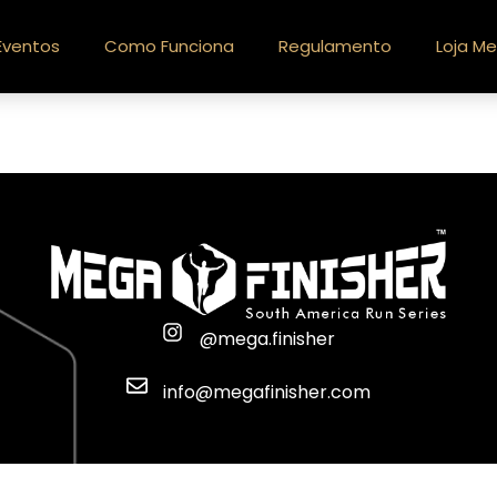
Eventos
Como Funciona
Regulamento
Loja Me
@mega.finisher
info@megafinisher.com