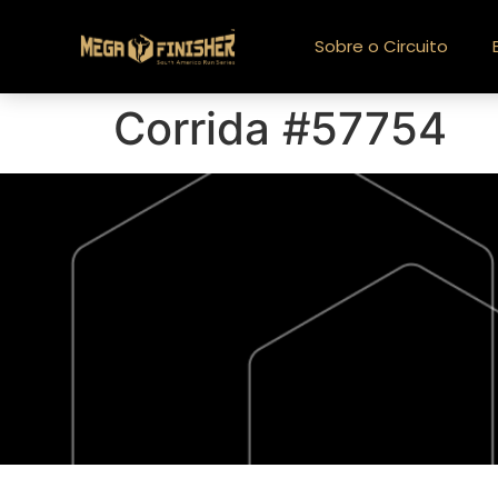
Sobre o Circuito
Corrida #57754