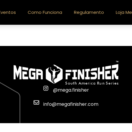
Eventos
Como Funciona
Regulamento
Loja Me
@mega.finisher
info@megafinisher.com