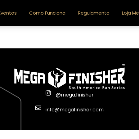
Eventos
Como Funciona
Regulamento
Loja Me
@mega.finisher
info@megafinisher.com