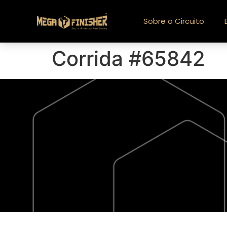
Sobre o Circuito
Corrida #65842