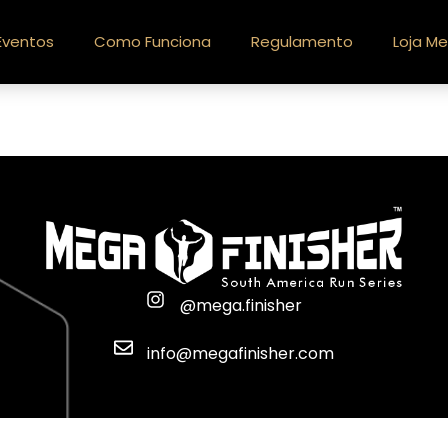
Eventos
Como Funciona
Regulamento
Loja Me
@mega.finisher
info@megafinisher.com