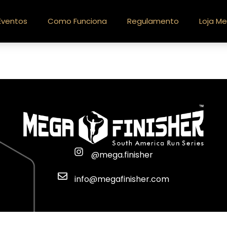
Eventos
Como Funciona
Regulamento
Loja Me
@mega.finisher
info@megafinisher.com