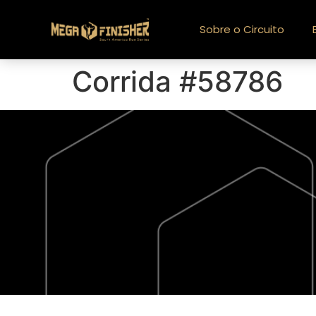
Sobre o Circuito
Corrida #58786